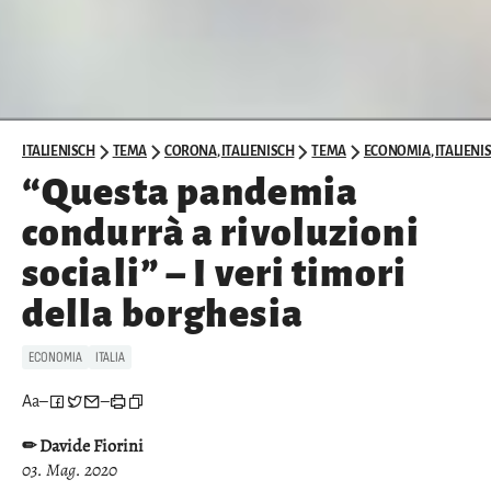
ITALIENISCH
TEMA
CORONA
,
ITALIENISCH
TEMA
ECONOMIA
,
ITALIENI
“Questa pandemia
condurrà a rivoluzioni
sociali” – I veri timori
della borghesia
ECONOMIA
ITALIA
Aa
–
–
✏ Davide Fiorini
03. Mag. 2020