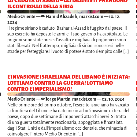
LA CADUTA DI ASSAD – GLI ISLAMISTI PRENDONO
IL CONTROLLO DELLA SIRIA
Medio Oriente
— ✏ Hamid Alizadeh, marxist.com — 10. 12.
2024
Il regime siriano è caduto. Bashar al-Assad è fuggito dal paese. Il
suo esercito ha deposto le armi e il suo governo ha capitolato. Le
prigioni sono state prese d’assalto e migliaia di prigionieri sono
stati liberati. Nel frattempo, migliaia di siriani sono scesi nelle
strade per festeggiare.Il vuoto di potere è stato riempito dalle […]
L’INVASIONE ISRAELIANA DEL LIBANO È INIZIATA:
LOTTIAMO CONTRO LA GUERRA! LOTTIAMO
CONTRO L’IMPERIALISMO!
Medio Oriente
— ✏ Jorge Martin, marxist.com — 02. 10. 2024
Nelle prime ore del primo ottobre, l’esercito israeliano ha varcato
la frontiera del Libano e ha dato inizio ad un’invasione di terra del
paese, dopo due settimane di imponenti attacchi aerei. Si tratta
di una guerra totalmente reazionaria, appoggiata e finanziata
dagli Stati Uniti e dall’imperialismo occidentale, che minaccia di
coinvolgere l’intero Medio Oriente in […]