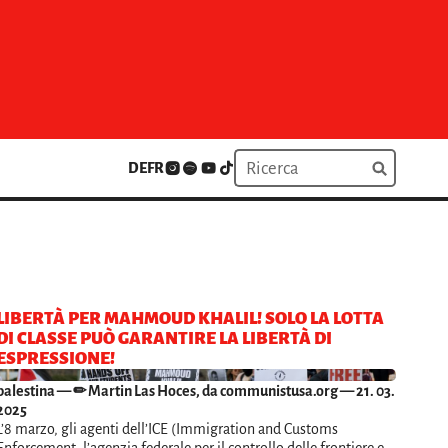
DE
FR
LIBERTÀ PER MAHMOUD KHALIL! SOLO LA LOTTA
DI CLASSE PUÒ GARANTIRE LA LIBERTÀ DI
ESPRESSIONE!
palestina
— ✏ Martin Las Hoces, da communistusa.org — 21. 03.
2025
L’8 marzo, gli agenti dell’ICE (Immigration and Customs