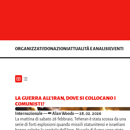
ORGANIZZATI!
DONAZIONI
ATTUALITÀ E ANALISI
EVENTI
LA GUERRA ALL’IRAN, DOVE SI COLLOCANO I
COMUNISTI?
Internazionale
— ✏ Alan Woods — 28. 02. 2026
La mattina di sabato 28 febbraio, Teheran è stata scossa da una
serie di forti esplosioni quando missili statunitensi e israeliani