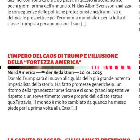
dazi nei confronti di oltre 60 paesi. In questo articolo, scritto
pochi giorni prima dell’annuncio, Niklas Albin Svensson analizza
le conseguenze delle politiche protezioniste negli anni ’30 e
delinea le prospettive per l’economia mondiale e per la lotta di
classe.Trump sta per annunciare il suo […]
L’IMPERO DEL CAOS DI TRUMP E L’ILLUSIONE
DELLA “FORTEZZA AMERICA”
Nord America
— ✏ der Redaktion — 20. 01. 2025
Donald Trump sarà di nuovo alla guida della più grande potenza
imperialista della storia. Ha fatto promesse generiche su un
ritorno della “grandezza” americana e ci sono grandi aspettative
rispetto a un sovvertimento vero e proprio dell’odiato status
quo.Tuttavia, il mondo è molto cambiato da quando ha messo
piede per la prima volta alla Casa […]