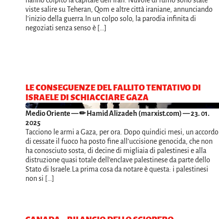
hanno colpito la capitale dell’Iran. Nuvole di fumo sono state
viste salire su Teheran, Qom e altre città iraniane, annunciando
l’inizio della guerra.In un colpo solo, la parodia infinita di
negoziati senza senso è […]
LE CONSEGUENZE DEL FALLITO TENTATIVO DI
ISRAELE DI SCHIACCIARE GAZA
Medio Oriente
— ✏ Hamid Alizadeh (marxist.com) — 23. 01.
2025
Tacciono le armi a Gaza, per ora. Dopo quindici mesi, un accordo
di cessate il fuoco ha posto fine all’uccisione genocida, che non
ha conosciuto sosta, di decine di migliaia di palestinesi e alla
distruzione quasi totale dell’enclave palestinese da parte dello
Stato di Israele.La prima cosa da notare è questa: i palestinesi
non si […]