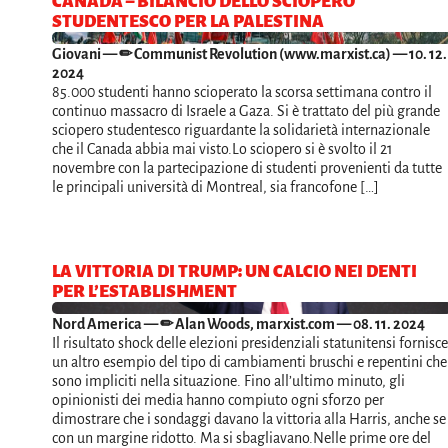
CANADA – BILANCIO DELLO SCIOPERO
STUDENTESCO PER LA PALESTINA
Giovani
— ✏ Communist Revolution (www.marxist.ca) — 10. 12.
2024
85.000 studenti hanno scioperato la scorsa settimana contro il
continuo massacro di Israele a Gaza. Si è trattato del più grande
sciopero studentesco riguardante la solidarietà internazionale
che il Canada abbia mai visto.Lo sciopero si è svolto il 21
novembre con la partecipazione di studenti provenienti da tutte
le principali università di Montreal, sia francofone […]
LA VITTORIA DI TRUMP: UN CALCIO NEI DENTI
PER L’ESTABLISHMENT
Nord America
— ✏ Alan Woods, marxist.com — 08. 11. 2024
Il risultato shock delle elezioni presidenziali statunitensi fornisce
un altro esempio del tipo di cambiamenti bruschi e repentini che
sono impliciti nella situazione. Fino all’ultimo minuto, gli
opinionisti dei media hanno compiuto ogni sforzo per
dimostrare che i sondaggi davano la vittoria alla Harris, anche se
con un margine ridotto. Ma si sbagliavano.Nelle prime ore del