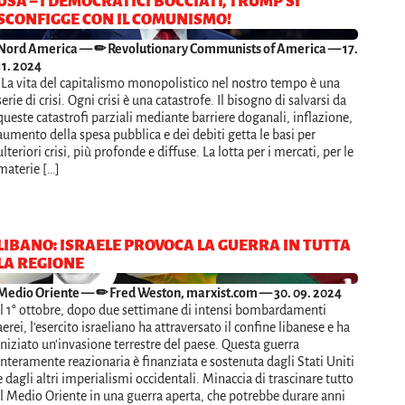
USA – I DEMOCRATICI BOCCIATI, TRUMP SI
SCONFIGGE CON IL COMUNISMO!
Nord America
— ✏ Revolutionary Communists of America — 17.
11. 2024
“La vita del capitalismo monopolistico nel nostro tempo è una
serie di crisi. Ogni crisi è una catastrofe. Il bisogno di salvarsi da
queste catastrofi parziali mediante barriere doganali, inflazione,
aumento della spesa pubblica e dei debiti getta le basi per
ulteriori crisi, più profonde e diffuse. La lotta per i mercati, per le
materie […]
LIBANO: ISRAELE PROVOCA LA GUERRA IN TUTTA
LA REGIONE
Medio Oriente
— ✏ Fred Weston, marxist.com — 30. 09. 2024
Il 1° ottobre, dopo due settimane di intensi bombardamenti
aerei, l'esercito israeliano ha attraversato il confine libanese e ha
iniziato un'invasione terrestre del paese. Questa guerra
interamente reazionaria è finanziata e sostenuta dagli Stati Uniti
e dagli altri imperialismi occidentali. Minaccia di trascinare tutto
il Medio Oriente in una guerra aperta, che potrebbe durare anni