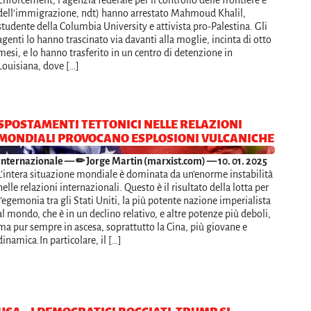
Enforcement, l’agenzia federale per il controllo delle frontiere e
dell’immigrazione, ndt) hanno arrestato Mahmoud Khalil,
studente della Columbia University e attivista pro-Palestina. Gli
agenti lo hanno trascinato via davanti alla moglie, incinta di otto
mesi, e lo hanno trasferito in un centro di detenzione in
Louisiana, dove […]
SPOSTAMENTI TETTONICI NELLE RELAZIONI
MONDIALI PROVOCANO ESPLOSIONI VULCANICHE
Internazionale
— ✏ Jorge Martin (marxist.com) — 10. 01. 2025
L’intera situazione mondiale è dominata da un’enorme instabilità
nelle relazioni internazionali. Questo è il risultato della lotta per
l’egemonia tra gli Stati Uniti, la più potente nazione imperialista
al mondo, che è in un declino relativo, e altre potenze più deboli,
ma pur sempre in ascesa, soprattutto la Cina, più giovane e
dinamica.In particolare, il […]