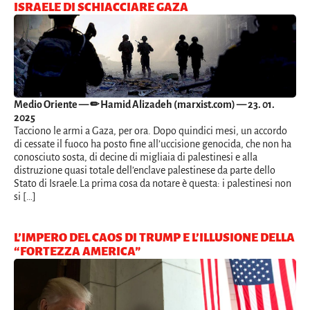
ISRAELE DI SCHIACCIARE GAZA
Medio Oriente
— ✏ Hamid Alizadeh (marxist.com) — 23. 01.
2025
Tacciono le armi a Gaza, per ora. Dopo quindici mesi, un accordo
di cessate il fuoco ha posto fine all’uccisione genocida, che non ha
conosciuto sosta, di decine di migliaia di palestinesi e alla
distruzione quasi totale dell’enclave palestinese da parte dello
Stato di Israele.La prima cosa da notare è questa: i palestinesi non
si […]
L’IMPERO DEL CAOS DI TRUMP E L’ILLUSIONE DELLA
“FORTEZZA AMERICA”