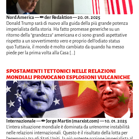
Nord America
— ✏ der Redaktion — 20. 01. 2025
Donald Trump sarà di nuovo alla guida della più grande potenza
imperialista della storia. Ha fatto promesse generiche su un
ritorno della “grandezza” americana e ci sono grandi aspettative
rispetto a un sovvertimento vero e proprio dell’odiato status
quo.Tuttavia, il mondo è molto cambiato da quando ha messo
piede per la prima volta alla Casa […]
SPOSTAMENTI TETTONICI NELLE RELAZIONI
MONDIALI PROVOCANO ESPLOSIONI VULCANICHE
Internazionale
— ✏ Jorge Martin (marxist.com) — 10. 01. 2025
L’intera situazione mondiale è dominata da un’enorme instabilità
nelle relazioni internazionali. Questo è il risultato della lotta per
l’egemonia tra gli Stati Uniti, la più potente nazione imperialista al