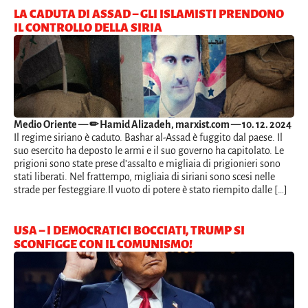
LA CADUTA DI ASSAD – GLI ISLAMISTI PRENDONO
IL CONTROLLO DELLA SIRIA
Medio Oriente
— ✏ Hamid Alizadeh, marxist.com — 10. 12. 2024
Il regime siriano è caduto. Bashar al-Assad è fuggito dal paese. Il
suo esercito ha deposto le armi e il suo governo ha capitolato. Le
prigioni sono state prese d’assalto e migliaia di prigionieri sono
stati liberati. Nel frattempo, migliaia di siriani sono scesi nelle
strade per festeggiare.Il vuoto di potere è stato riempito dalle […]
USA – I DEMOCRATICI BOCCIATI, TRUMP SI
SCONFIGGE CON IL COMUNISMO!