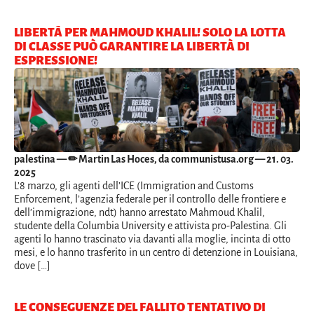
LIBERTÀ PER MAHMOUD KHALIL! SOLO LA LOTTA
DI CLASSE PUÒ GARANTIRE LA LIBERTÀ DI
ESPRESSIONE!
palestina
— ✏ Martin Las Hoces, da communistusa.org — 21. 03.
2025
L’8 marzo, gli agenti dell’ICE (Immigration and Customs
Enforcement, l’agenzia federale per il controllo delle frontiere e
dell’immigrazione, ndt) hanno arrestato Mahmoud Khalil,
studente della Columbia University e attivista pro-Palestina. Gli
agenti lo hanno trascinato via davanti alla moglie, incinta di otto
mesi, e lo hanno trasferito in un centro di detenzione in Louisiana,
dove […]
LE CONSEGUENZE DEL FALLITO TENTATIVO DI