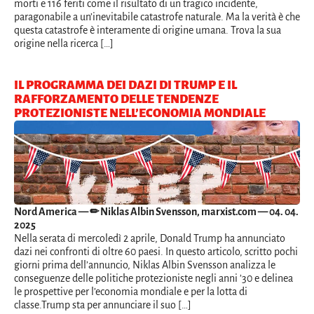
morti e 116 feriti come il risultato di un tragico incidente,
paragonabile a un’inevitabile catastrofe naturale. Ma la verità è che
questa catastrofe è interamente di origine umana. Trova la sua
origine nella ricerca […]
IL PROGRAMMA DEI DAZI DI TRUMP E IL
RAFFORZAMENTO DELLE TENDENZE
PROTEZIONISTE NELL’ECONOMIA MONDIALE
Nord America
— ✏ Niklas Albin Svensson, marxist.com — 04. 04.
2025
Nella serata di mercoledì 2 aprile, Donald Trump ha annunciato
dazi nei confronti di oltre 60 paesi. In questo articolo, scritto pochi
giorni prima dell’annuncio, Niklas Albin Svensson analizza le
conseguenze delle politiche protezioniste negli anni ’30 e delinea
le prospettive per l’economia mondiale e per la lotta di
classe.Trump sta per annunciare il suo […]