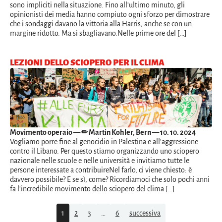
sono impliciti nella situazione. Fino all’ultimo minuto, gli
opinionisti dei media hanno compiuto ogni sforzo per dimostrare
che i sondaggi davano la vittoria alla Harris, anche se con un
margine ridotto. Ma si sbagliavano.Nelle prime ore del […]
LEZIONI DELLO SCIOPERO PER IL CLIMA
Movimento operaio
— ✏ Martin Kohler, Bern — 10. 10. 2024
Vogliamo porre fine al genocidio in Palestina e all'aggressione
contro il Libano. Per questo stiamo organizzando uno sciopero
nazionale nelle scuole e nelle università e invitiamo tutte le
persone interessate a contribuireNel farlo, ci viene chiesto: è
davvero possibile? E se sì, come? Ricordiamoci che solo pochi anni
fa l'incredibile movimento dello sciopero del clima […]
Navigation
1
2
3
…
6
successiva