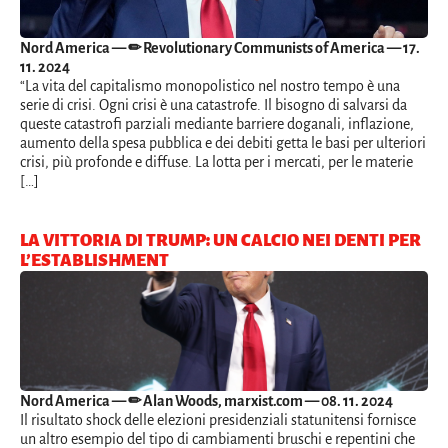
Nord America
— ✏ Revolutionary Communists of America — 17.
11. 2024
“La vita del capitalismo monopolistico nel nostro tempo è una
serie di crisi. Ogni crisi è una catastrofe. Il bisogno di salvarsi da
queste catastrofi parziali mediante barriere doganali, inflazione,
aumento della spesa pubblica e dei debiti getta le basi per ulteriori
crisi, più profonde e diffuse. La lotta per i mercati, per le materie
[…]
LA VITTORIA DI TRUMP: UN CALCIO NEI DENTI PER
L’ESTABLISHMENT
Nord America
— ✏ Alan Woods, marxist.com — 08. 11. 2024
Il risultato shock delle elezioni presidenziali statunitensi fornisce
un altro esempio del tipo di cambiamenti bruschi e repentini che