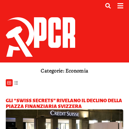
Categorie: Economia
GLI “SWISS SECRETS” RIVELANO IL DECLINO DELLA
PIAZZA FINANZIARIA SVIZZERA