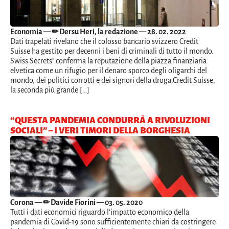
Economia
— ✏ Dersu Heri, la redazione — 28. 02. 2022
Dati trapelati rivelano che il colosso bancario svizzero Credit
Suisse ha gestito per decenni i beni di criminali di tutto il mondo.
Swiss Secrets" conferma la reputazione della piazza finanziaria
elvetica come un rifugio per il denaro sporco degli oligarchi del
mondo, dei politici corrotti e dei signori della droga.Credit Suisse,
la seconda più grande […]
“QUESTA PANDEMIA CONDURRÀ A RIVOLUZIONI
SOCIALI” – I VERI TIMORI DELLA BORGHESIA
Corona
— ✏ Davide Fiorini — 03. 05. 2020
Tutti i dati economici riguardo l’impatto economico della
pandemia di Covid-19 sono sufficientemente chiari da costringere