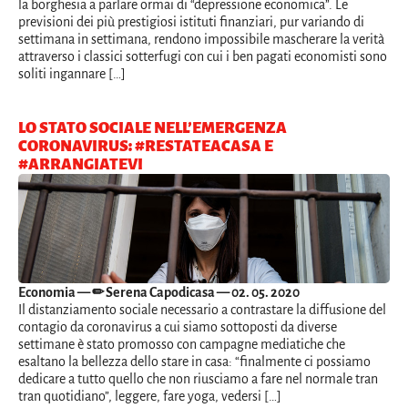
la borghesia a parlare ormai di “depressione economica”. Le
previsioni dei più prestigiosi istituti finanziari, pur variando di
settimana in settimana, rendono impossibile mascherare la verità
attraverso i classici sotterfugi con cui i ben pagati economisti sono
soliti ingannare […]
LO STATO SOCIALE NELL’EMERGENZA
CORONAVIRUS: #RESTATEACASA E
#ARRANGIATEVI
Economia
— ✏ Serena Capodicasa — 02. 05. 2020
Il distanziamento sociale necessario a contrastare la diffusione del
contagio da coronavirus a cui siamo sottoposti da diverse
settimane è stato promosso con campagne mediatiche che
esaltano la bellezza dello stare in casa: “finalmente ci possiamo
dedicare a tutto quello che non riusciamo a fare nel normale tran
tran quotidiano”, leggere, fare yoga, vedersi […]