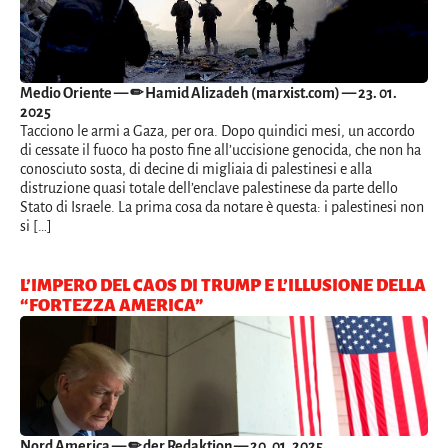
Medio Oriente
— ✏ Hamid Alizadeh (marxist.com) — 23. 01.
2025
Tacciono le armi a Gaza, per ora. Dopo quindici mesi, un accordo
di cessate il fuoco ha posto fine all’uccisione genocida, che non ha
conosciuto sosta, di decine di migliaia di palestinesi e alla
distruzione quasi totale dell’enclave palestinese da parte dello
Stato di Israele. La prima cosa da notare è questa: i palestinesi non
si […]
L’IMPERO DEL CAOS DI TRUMP E L’ILLUSIONE DELLA
“FORTEZZA AMERICA”
Nord America
— ✏ der Redaktion — 20. 01. 2025