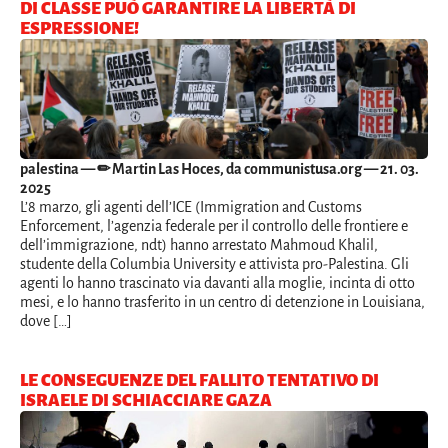
DI CLASSE PUÒ GARANTIRE LA LIBERTÀ DI
ESPRESSIONE!
palestina
— ✏ Martin Las Hoces, da communistusa.org — 21. 03.
2025
L’8 marzo, gli agenti dell’ICE (Immigration and Customs
Enforcement, l’agenzia federale per il controllo delle frontiere e
dell’immigrazione, ndt) hanno arrestato Mahmoud Khalil,
studente della Columbia University e attivista pro-Palestina. Gli
agenti lo hanno trascinato via davanti alla moglie, incinta di otto
mesi, e lo hanno trasferito in un centro di detenzione in Louisiana,
dove […]
LE CONSEGUENZE DEL FALLITO TENTATIVO DI
ISRAELE DI SCHIACCIARE GAZA