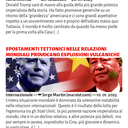
Donald Trump sarà di nuovo alla guida della più grande potenza
imperialista della storia. Ha fatto promesse generiche su un
ritorno della “grandezza” americana e ci sono grandi aspettative
rispetto a un sovvertimento vero e proprio dell’odiato status quo.
Tuttavia, il mondo è molto cambiato da quando ha messo piede
per la prima volta alla Casa […]
SPOSTAMENTI TETTONICI NELLE RELAZIONI
MONDIALI PROVOCANO ESPLOSIONI VULCANICHE
Internazionale
— ✏ Jorge Martin (marxist.com) — 10. 01. 2025
L’intera situazione mondiale è dominata da un’enorme instabilità
nelle relazioni internazionali. Questo è il risultato della lotta per
l’egemonia tra gli Stati Uniti, la più potente nazione imperialista al
mondo, che è in un declino relativo, e altre potenze più deboli, ma
pur sempre in ascesa, soprattutto la Cina, più giovane e dinamica.
In particolare, il […]