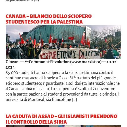
CANADA – BILANCIO DELLO SCIOPERO
STUDENTESCO PER LA PALESTINA
Giovani
— ✏ Communist Revolution (www.marxist.ca) — 10. 12.
2024
85.000 studenti hanno scioperato la scorsa settimana contro il
continuo massacro di Israele a Gaza. Si è trattato del più grande
sciopero studentesco riguardante la solidarietà internazionale che
il Canada abbia mai visto. Lo sciopero si è svolto il 21 novembre
con la partecipazione di studenti provenienti da tutte le principali
università di Montreal, sia francofone […]
LA CADUTA DI ASSAD – GLI ISLAMISTI PRENDONO
IL CONTROLLO DELLA SIRIA