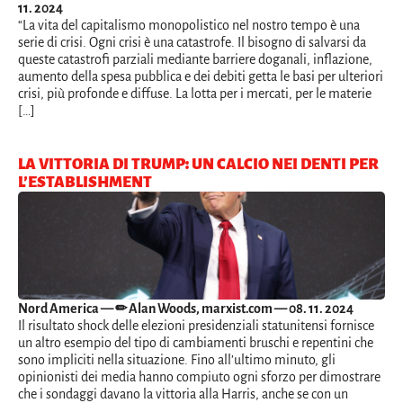
11. 2024
“La vita del capitalismo monopolistico nel nostro tempo è una
serie di crisi. Ogni crisi è una catastrofe. Il bisogno di salvarsi da
queste catastrofi parziali mediante barriere doganali, inflazione,
aumento della spesa pubblica e dei debiti getta le basi per ulteriori
crisi, più profonde e diffuse. La lotta per i mercati, per le materie
[…]
LA VITTORIA DI TRUMP: UN CALCIO NEI DENTI PER
L’ESTABLISHMENT
Nord America
— ✏ Alan Woods, marxist.com — 08. 11. 2024
Il risultato shock delle elezioni presidenziali statunitensi fornisce
un altro esempio del tipo di cambiamenti bruschi e repentini che
sono impliciti nella situazione. Fino all’ultimo minuto, gli
opinionisti dei media hanno compiuto ogni sforzo per dimostrare
che i sondaggi davano la vittoria alla Harris, anche se con un