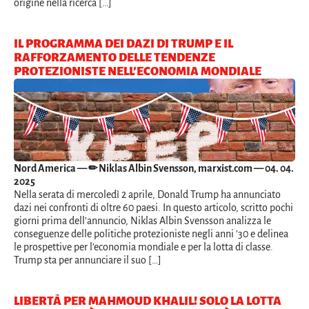
origine nella ricerca […]
IL PROGRAMMA DEI DAZI DI TRUMP E IL
RAFFORZAMENTO DELLE TENDENZE
PROTEZIONISTE NELL’ECONOMIA MONDIALE
Nord America
— ✏ Niklas Albin Svensson, marxist.com — 04. 04.
2025
Nella serata di mercoledì 2 aprile, Donald Trump ha annunciato
dazi nei confronti di oltre 60 paesi. In questo articolo, scritto pochi
giorni prima dell’annuncio, Niklas Albin Svensson analizza le
conseguenze delle politiche protezioniste negli anni ’30 e delinea
le prospettive per l’economia mondiale e per la lotta di classe.
Trump sta per annunciare il suo […]
LIBERTÀ PER MAHMOUD KHALIL! SOLO LA LOTTA