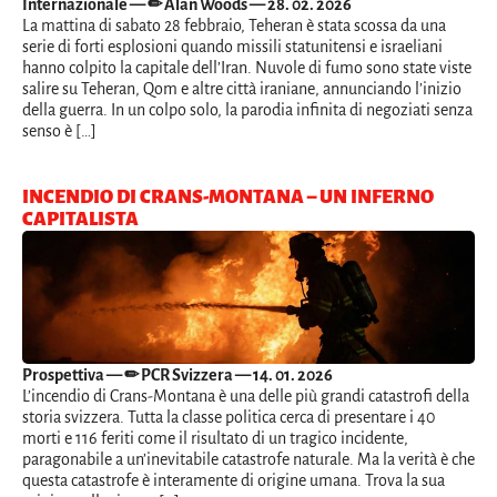
Internazionale
— ✏ Alan Woods — 28. 02. 2026
La mattina di sabato 28 febbraio, Teheran è stata scossa da una
serie di forti esplosioni quando missili statunitensi e israeliani
hanno colpito la capitale dell’Iran. Nuvole di fumo sono state viste
salire su Teheran, Qom e altre città iraniane, annunciando l’inizio
della guerra. In un colpo solo, la parodia infinita di negoziati senza
senso è […]
INCENDIO DI CRANS-MONTANA – UN INFERNO
CAPITALISTA
Prospettiva
— ✏ PCR Svizzera — 14. 01. 2026
L’incendio di Crans-Montana è una delle più grandi catastrofi della
storia svizzera. Tutta la classe politica cerca di presentare i 40
morti e 116 feriti come il risultato di un tragico incidente,
paragonabile a un’inevitabile catastrofe naturale. Ma la verità è che
questa catastrofe è interamente di origine umana. Trova la sua