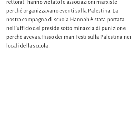
rettorati hanno vietato le associazioni marxiste
perché organizzavano eventi sulla Palestina. La
nostra compagna di scuola Hannah è stata portata
nell’ufficio del preside sotto minaccia di punizione
perché aveva affisso dei manifesti sulla Palestina nei
locali della scuola.
In una situazione del genere, tutto ci spinge a tacere.
Noi non lo abbiamo fatto, perché abbiamo ben chiaro
il motivo politico della repressione: la classe dirigente
sta attaccando i nostri diritti fondamentali perché la
solidarietà popolare con la Palestina è
diametralmente opposta alle sue relazioni con Israele
e gli Stati Uniti. Non possono permettersi di
disobbedire all’imperialismo statunitense. Ecco
perché sostiene questo genocidio. Un gioco al quale
non possiamo partecipare in nessun caso. Siamo