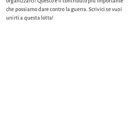
organizzarci! Questo è il contributo più importante
che possiamo dare contro la guerra. Scrivici se vuoi
unirti a questa lotta!
Abbasso i guerrafondai e i profittatori!
Per l’espropriazione dei conti bancari di tutti
gli oligarchi americani, ucraini e russi e la
restituzione dei fondi alle organizzazioni dei
lavoratori dei paesi interessati!
Per l’unità dei lavoratori e delle lavoratrici di
tutte le nazioni!
Viva la solidarietà internazionale! Nessuna
guerra tra i popoli! Nessuna pace tra le
classi!
Sei comunista? allora organizzati a partire da adesso!