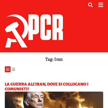
Tag: Iran
LA GUERRA ALL’IRAN, DOVE SI COLLOCANO I
COMUNISTI?