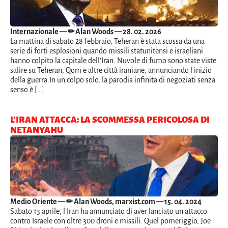
Internazionale
— ✏ Alan Woods — 28. 02. 2026
La mattina di sabato 28 febbraio, Teheran è stata scossa da una
serie di forti esplosioni quando missili statunitensi e israeliani
hanno colpito la capitale dell’Iran. Nuvole di fumo sono state viste
salire su Teheran, Qom e altre città iraniane, annunciando l’inizio
della guerra.In un colpo solo, la parodia infinita di negoziati senza
senso è […]
L’IRAN ATTACCA: LA SCOMMESSA PERICOLOSA DI
NETANYAHU
Medio Oriente
— ✏ Alan Woods, marxist.com — 15. 04. 2024
Sabato 13 aprile, l’Iran ha annunciato di aver lanciato un attacco
contro Israele con oltre 300 droni e missili. Quel pomeriggio, Joe