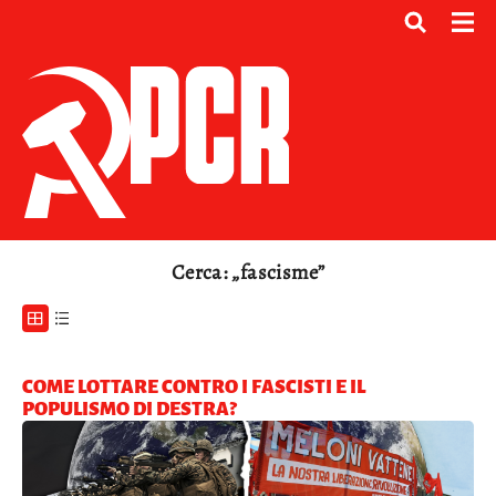
Cerca: „fascisme”
COME LOTTARE CONTRO I FASCISTI E IL
POPULISMO DI DESTRA?