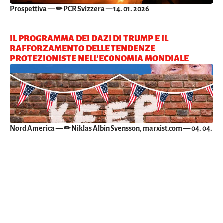
Prospettiva
— ✏ PCR Svizzera — 14. 01. 2026
IL PROGRAMMA DEI DAZI DI TRUMP E IL
RAFFORZAMENTO DELLE TENDENZE
PROTEZIONISTE NELL’ECONOMIA MONDIALE
Nord America
— ✏ Niklas Albin Svensson, marxist.com — 04. 04.
2025
LIBERTÀ PER MAHMOUD KHALIL! SOLO LA LOTTA
DI CLASSE PUÒ GARANTIRE LA LIBERTÀ DI
ESPRESSIONE!